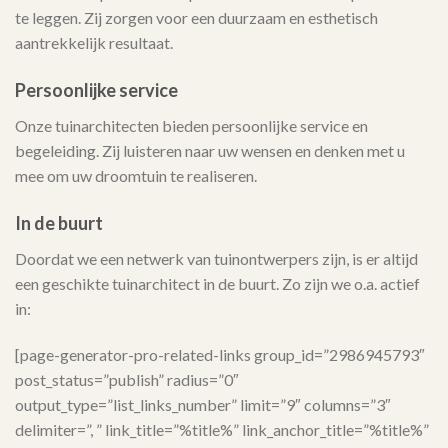
te leggen. Zij zorgen voor een duurzaam en esthetisch
aantrekkelijk resultaat.
Persoonlijke service
Onze tuinarchitecten bieden persoonlijke service en
begeleiding. Zij luisteren naar uw wensen en denken met u
mee om uw droomtuin te realiseren.
In de buurt
Doordat we een netwerk van tuinontwerpers zijn, is er altijd
een geschikte tuinarchitect in de buurt. Zo zijn we o.a. actief
in:
[page-generator-pro-related-links group_id=”2986945793″
post_status=”publish” radius=”0″
output_type=”list_links_number” limit=”9″ columns=”3″
delimiter=”, ” link_title=”%title%” link_anchor_title=”%title%”