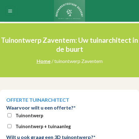
Skip
to
content
Tuinontwerp Zaventem: Uw tuinarchitect in
de buurt
Home
/ tuinontwerp Zaventem
OFFERTE TUINARCHITECT
Waarvoor wilt u een offerte?*
Tuinontwerp
Tuinontwerp + tuinaanleg
Wilt u ook graag een 3D tuinontwerp?*