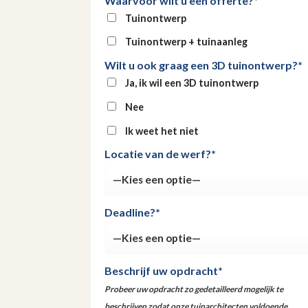
Waarvoor wilt u een offerte?*
Tuinontwerp
Tuinontwerp + tuinaanleg
Wilt u ook graag een 3D tuinontwerp?*
Ja, ik wil een 3D tuinontwerp
Nee
Ik weet het niet
Locatie van de werf?*
Deadline?*
Beschrijf uw opdracht*
Probeer uw opdracht zo gedetailleerd mogelijk te
beschrijven zodat onze tuinarchitecten voldoende