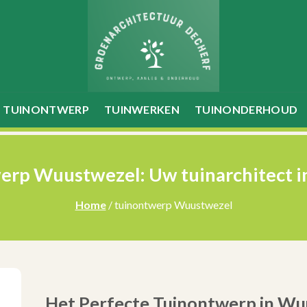
TUINONTWERP
TUINWERKEN
TUINONDERHOUD
rp Wuustwezel: Uw tuinarchitect i
Home
/ tuinontwerp Wuustwezel
Het Perfecte Tuinontwerp in Wu