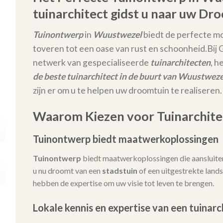
tuinarchitect gidst u naar uw Dr
Tuinontwerp
in
Wuustwezel
biedt de perfecte mo
toveren tot een oase van rust en schoonheid.
Bij
netwerk van gespecialiseerde
tuinarchitecten
, h
de beste tuinarchitect in de buurt van Wuustweze
zijn er om u te helpen uw droomtuin te realiseren.
Waarom Kiezen voor Tuinarchite
Tuinontwerp biedt maatwerkoplossingen
Tuinontwerp
biedt maatwerkoplossingen die aansluiten
u nu droomt van een
stadstuin
of een uitgestrekte lands
hebben de expertise om uw visie tot leven te brengen.
Lokale kennis en expertise van een tuinarc