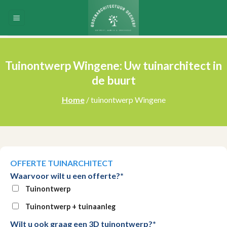
Skip
to
content
Tuinontwerp Wingene: Uw tuinarchitect in
de buurt
Home
/ tuinontwerp Wingene
OFFERTE TUINARCHITECT
Waarvoor wilt u een offerte?*
Tuinontwerp
Tuinontwerp + tuinaanleg
Wilt u ook graag een 3D tuinontwerp?*