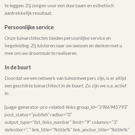
te leggen. Zij zorgen voor een duurzaam en esthetisch
aantrekkelijk resultaat.
Persoonlijke service
Onze tuinarchitecten bieden persoonlijke service en
begeleiding. Zij luisteren naar uw wensen en denken met u
mee om uw droomtuin te realiseren.
In de buurt
Doordat we een netwerk van tuinontwerpers zijn, is er altijd
een geschikte tuinarchitect in de buurt. Zo zijn we o.a. actief
in:
[page-generator-pro-related-links group_id=”2986945793″
post_status=”publish” radius=”0″
output_type=”list_links_number” limit=”9″ columns=”3″
delimiter=”, ” link_title=”%title%” link_anchor_title=”%title%”