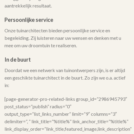
aantrekkelijk resultaat.
Persoonlijke service
Onze tuinarchitecten bieden persoonlijke service en
begeleiding. Zij luisteren naar uw wensen en denken met u
mee om uw droomtuin te realiseren.
In de buurt
Doordat we een netwerk van tuinontwerpers zijn, is er altijd
een geschikte tuinarchitect in de buurt. Zo zijn we o.a. actief
in:
[page-generator-pro-related-links group_id=”2986945793″
post_status=”publish” radius=”0″
output_type=”list_links_number” limit=”9″ columns=”3″
delimiter=”, ” link_title=”%title%” link_anchor_title=”%title%”
link_display_order=”link_title,featured_image,link_description”