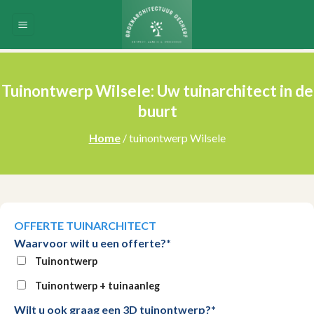
Skip
to
content
Tuinontwerp Wilsele: Uw tuinarchitect in de
buurt
Home
/ tuinontwerp Wilsele
OFFERTE TUINARCHITECT
Waarvoor wilt u een offerte?*
Tuinontwerp
Tuinontwerp + tuinaanleg
Wilt u ook graag een 3D tuinontwerp?*