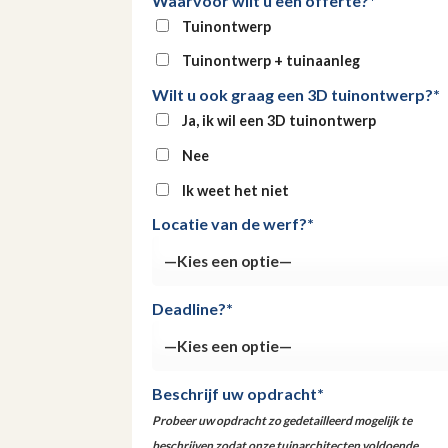
Waarvoor wilt u een offerte?*
Tuinontwerp
Tuinontwerp + tuinaanleg
Wilt u ook graag een 3D tuinontwerp?*
Ja, ik wil een 3D tuinontwerp
Nee
Ik weet het niet
Locatie van de werf?*
Deadline?*
Beschrijf uw opdracht*
Probeer uw opdracht zo gedetailleerd mogelijk te
beschrijven zodat onze tuinarchitecten voldoende