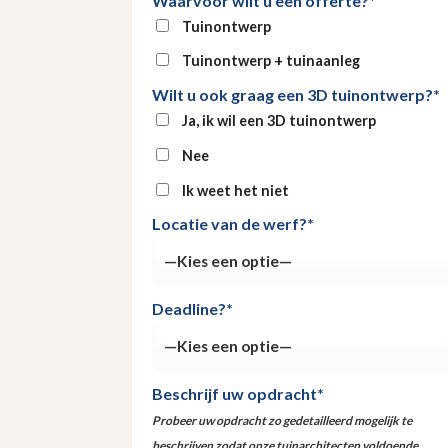
Waarvoor wilt u een offerte?*
Tuinontwerp
Tuinontwerp + tuinaanleg
Wilt u ook graag een 3D tuinontwerp?*
Ja, ik wil een 3D tuinontwerp
Nee
Ik weet het niet
Locatie van de werf?*
Deadline?*
Beschrijf uw opdracht*
Probeer uw opdracht zo gedetailleerd mogelijk te
beschrijven zodat onze tuinarchitecten voldoende