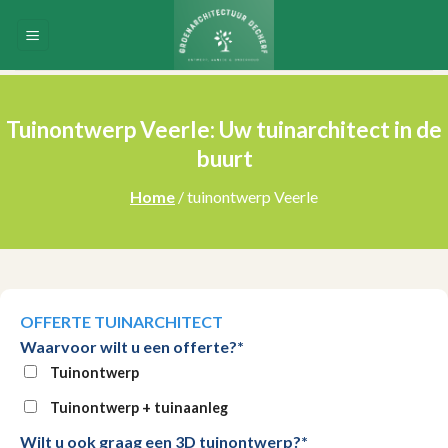
Skip
to
content
Tuinontwerp Veerle: Uw tuinarchitect in de
buurt
Home
/ tuinontwerp Veerle
OFFERTE TUINARCHITECT
Waarvoor wilt u een offerte?*
Tuinontwerp
Tuinontwerp + tuinaanleg
Wilt u ook graag een 3D tuinontwerp?*