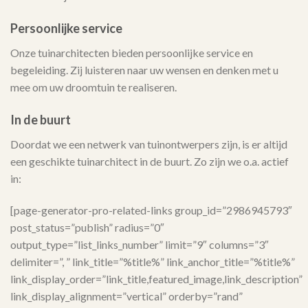
Persoonlijke service
Onze tuinarchitecten bieden persoonlijke service en
begeleiding. Zij luisteren naar uw wensen en denken met u
mee om uw droomtuin te realiseren.
In de buurt
Doordat we een netwerk van tuinontwerpers zijn, is er altijd
een geschikte tuinarchitect in de buurt. Zo zijn we o.a. actief
in:
[page-generator-pro-related-links group_id=”2986945793″
post_status=”publish” radius=”0″
output_type=”list_links_number” limit=”9″ columns=”3″
delimiter=”, ” link_title=”%title%” link_anchor_title=”%title%”
link_display_order=”link_title,featured_image,link_description”
link_display_alignment=”vertical” orderby=”rand”