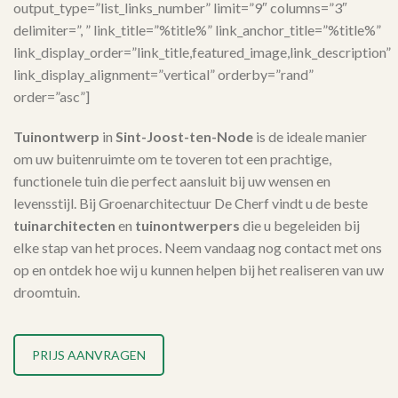
output_type=”list_links_number” limit=”9″ columns=”3″
delimiter=”, ” link_title=”%title%” link_anchor_title=”%title%”
link_display_order=”link_title,featured_image,link_description”
link_display_alignment=”vertical” orderby=”rand”
order=”asc”]
Tuinontwerp
in
Sint-Joost-ten-Node
is de ideale manier
om uw buitenruimte om te toveren tot een prachtige,
functionele tuin die perfect aansluit bij uw wensen en
levensstijl. Bij Groenarchitectuur De Cherf vindt u de beste
tuinarchitecten
en
tuinontwerpers
die u begeleiden bij
elke stap van het proces. Neem vandaag nog contact met ons
op en ontdek hoe wij u kunnen helpen bij het realiseren van uw
droomtuin.
PRIJS AANVRAGEN