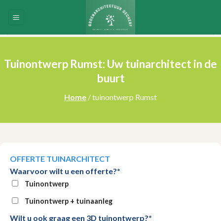
Skip
to
content
Tuinontwerp Rumst: Uw tuinarchitect in de
buurt
Home
/ tuinontwerp Rumst
OFFERTE TUINARCHITECT
Waarvoor wilt u een offerte?*
Tuinontwerp
Tuinontwerp + tuinaanleg
Wilt u ook graag een 3D tuinontwerp?*