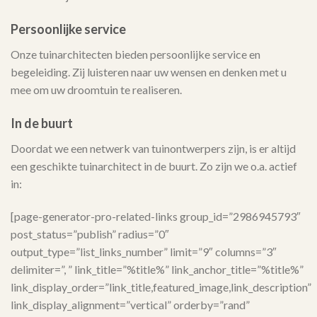
Persoonlijke service
Onze tuinarchitecten bieden persoonlijke service en
begeleiding. Zij luisteren naar uw wensen en denken met u
mee om uw droomtuin te realiseren.
In de buurt
Doordat we een netwerk van tuinontwerpers zijn, is er altijd
een geschikte tuinarchitect in de buurt. Zo zijn we o.a. actief
in:
[page-generator-pro-related-links group_id=”2986945793″
post_status=”publish” radius=”0″
output_type=”list_links_number” limit=”9″ columns=”3″
delimiter=”, ” link_title=”%title%” link_anchor_title=”%title%”
link_display_order=”link_title,featured_image,link_description”
link_display_alignment=”vertical” orderby=”rand”