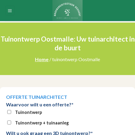
Skip
to
content
Tuinontwerp Oostmalle: Uw tuinarchitect in
de buurt
Home
/ tuinontwerp Oostmalle
OFFERTE TUINARCHITECT
Waarvoor wilt u een offerte?*
Tuinontwerp
Tuinontwerp + tuinaanleg
Wilt u ook graag een 3D tuinontwerp?*