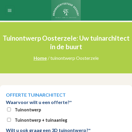
Skip
to
content
Tuinontwerp Oosterzele: Uw tuinarchitect
in de buurt
Home
/ tuinontwerp Oosterzele
OFFERTE TUINARCHITECT
Waarvoor wilt u een offerte?*
Tuinontwerp
Tuinontwerp + tuinaanleg
Wilt u ook graag een 3D tuinontwerp?*