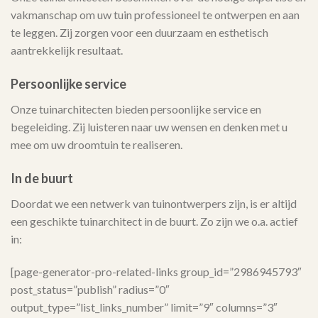
vakmanschap om uw tuin professioneel te ontwerpen en aan
te leggen. Zij zorgen voor een duurzaam en esthetisch
aantrekkelijk resultaat.
Persoonlijke service
Onze tuinarchitecten bieden persoonlijke service en
begeleiding. Zij luisteren naar uw wensen en denken met u
mee om uw droomtuin te realiseren.
In de buurt
Doordat we een netwerk van tuinontwerpers zijn, is er altijd
een geschikte tuinarchitect in de buurt. Zo zijn we o.a. actief
in:
[page-generator-pro-related-links group_id=”2986945793″
post_status=”publish” radius=”0″
output_type=”list_links_number” limit=”9″ columns=”3″