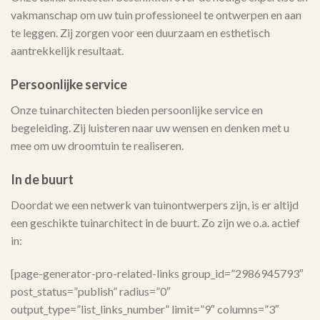
vakmanschap om uw tuin professioneel te ontwerpen en aan
te leggen. Zij zorgen voor een duurzaam en esthetisch
aantrekkelijk resultaat.
Persoonlijke service
Onze tuinarchitecten bieden persoonlijke service en
begeleiding. Zij luisteren naar uw wensen en denken met u
mee om uw droomtuin te realiseren.
In de buurt
Doordat we een netwerk van tuinontwerpers zijn, is er altijd
een geschikte tuinarchitect in de buurt. Zo zijn we o.a. actief
in:
[page-generator-pro-related-links group_id=”2986945793″
post_status=”publish” radius=”0″
output_type=”list_links_number” limit=”9″ columns=”3″