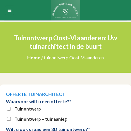
Skip
to
content
Tuinontwerp Oost-Vlaanderen: Uw
tuinarchitect in de buurt
Home
/ tuinontwerp Oost-Vlaanderen
OFFERTE TUINARCHITECT
Waarvoor wilt u een offerte?*
Tuinontwerp
Tuinontwerp + tuinaanleg
Wilt u ook graag een 3D tuinontwerp?*