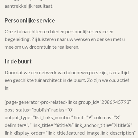
aantrekkelijk resultaat.
Persoonlijke service
Onze tuinarchitecten bieden persoonlijke service en
begeleiding. Zij luisteren naar uw wensen en denken met u
mee om uw droomtuin te realiseren.
In de buurt
Doordat we een netwerk van tuinontwerpers zijn, is er altijd
een geschikte tuinarchitect in de buurt. Zo zijn we o.a. actief
in:
[page-generator-pro-related-links group_id=”2986945793″
post_status=”publish” radius=”0″
output_type=”list_links_number” limit=”9″ columns=”3″
delimiter=”, ” link_title=”%title%” link_anchor_title=”%title%”
link_display_order=”link_title,featured_image,link_description”