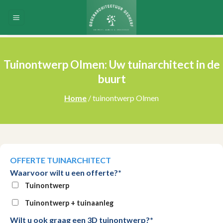
Skip
to
content
Tuinontwerp Olmen: Uw tuinarchitect in de
buurt
Home
/ tuinontwerp Olmen
OFFERTE TUINARCHITECT
Waarvoor wilt u een offerte?*
Tuinontwerp
Tuinontwerp + tuinaanleg
Wilt u ook graag een 3D tuinontwerp?*