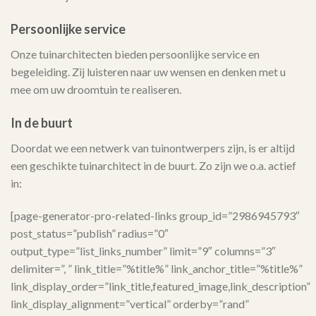
Persoonlijke service
Onze tuinarchitecten bieden persoonlijke service en
begeleiding. Zij luisteren naar uw wensen en denken met u
mee om uw droomtuin te realiseren.
In de buurt
Doordat we een netwerk van tuinontwerpers zijn, is er altijd
een geschikte tuinarchitect in de buurt. Zo zijn we o.a. actief
in:
[page-generator-pro-related-links group_id=”2986945793″
post_status=”publish” radius=”0″
output_type=”list_links_number” limit=”9″ columns=”3″
delimiter=”, ” link_title=”%title%” link_anchor_title=”%title%”
link_display_order=”link_title,featured_image,link_description”
link_display_alignment=”vertical” orderby=”rand”