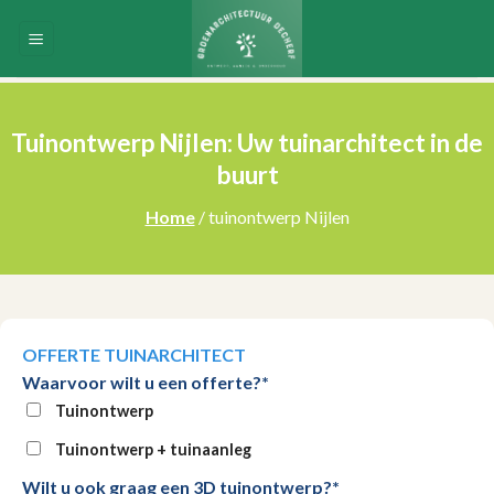
Skip
to
content
Tuinontwerp Nijlen: Uw tuinarchitect in de
buurt
Home
/ tuinontwerp Nijlen
OFFERTE TUINARCHITECT
Waarvoor wilt u een offerte?*
Tuinontwerp
Tuinontwerp + tuinaanleg
Wilt u ook graag een 3D tuinontwerp?*