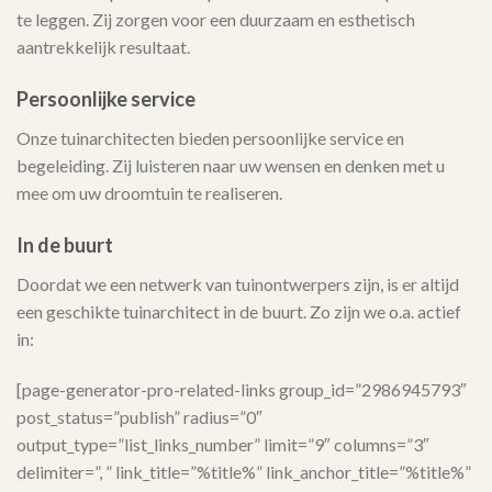
te leggen. Zij zorgen voor een duurzaam en esthetisch
aantrekkelijk resultaat.
Persoonlijke service
Onze tuinarchitecten bieden persoonlijke service en
begeleiding. Zij luisteren naar uw wensen en denken met u
mee om uw droomtuin te realiseren.
In de buurt
Doordat we een netwerk van tuinontwerpers zijn, is er altijd
een geschikte tuinarchitect in de buurt. Zo zijn we o.a. actief
in:
[page-generator-pro-related-links group_id=”2986945793″
post_status=”publish” radius=”0″
output_type=”list_links_number” limit=”9″ columns=”3″
delimiter=”, ” link_title=”%title%” link_anchor_title=”%title%”