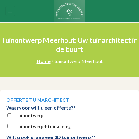
Skip
to
content
Tuinontwerp Meerhout: Uw tuinarchitect in
de buurt
Home
/ tuinontwerp Meerhout
OFFERTE TUINARCHITECT
Waarvoor wilt u een offerte?*
Tuinontwerp
Tuinontwerp + tuinaanleg
Wilt u ook graag een 3D tuinontwerp?*