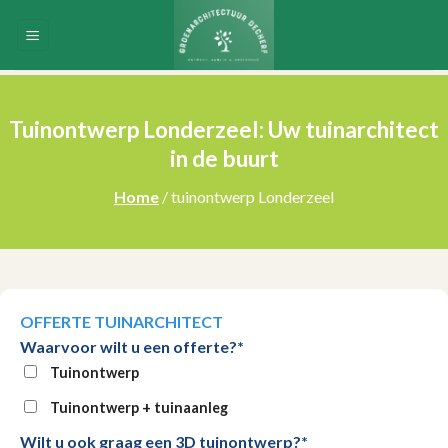
Skip
to
content
Tuinontwerp Londerzeel: Uw tuinarchitect
in de buurt
Home
/ tuinontwerp Londerzeel
OFFERTE TUINARCHITECT
Waarvoor wilt u een offerte?*
Tuinontwerp
Tuinontwerp + tuinaanleg
Wilt u ook graag een 3D tuinontwerp?*