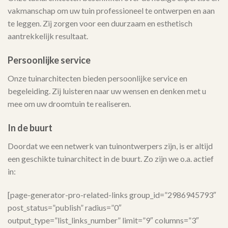
vakmanschap om uw tuin professioneel te ontwerpen en aan
te leggen. Zij zorgen voor een duurzaam en esthetisch
aantrekkelijk resultaat.
Persoonlijke service
Onze tuinarchitecten bieden persoonlijke service en
begeleiding. Zij luisteren naar uw wensen en denken met u
mee om uw droomtuin te realiseren.
In de buurt
Doordat we een netwerk van tuinontwerpers zijn, is er altijd
een geschikte tuinarchitect in de buurt. Zo zijn we o.a. actief
in:
[page-generator-pro-related-links group_id=”2986945793″
post_status=”publish” radius=”0″
output_type=”list_links_number” limit=”9″ columns=”3″