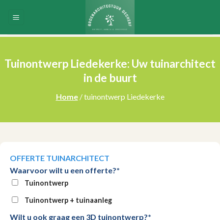
Skip
to
content
Tuinontwerp Liedekerke: Uw tuinarchitect
in de buurt
Home
/ tuinontwerp Liedekerke
OFFERTE TUINARCHITECT
Waarvoor wilt u een offerte?*
Tuinontwerp
Tuinontwerp + tuinaanleg
Wilt u ook graag een 3D tuinontwerp?*