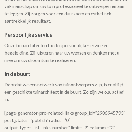
vakmanschap om uw tuin professioneel te ontwerpen en aan
te leggen. Zij zorgen voor een duurzaam en esthetisch
aantrekkelijk resultaat.
Persoonlijke service
Onze tuinarchitecten bieden persoonlijke service en
begeleiding. Zij luisteren naar uw wensen en denken met u
mee om uw droomtuin te realiseren.
In de buurt
Doordat we een netwerk van tuinontwerpers zijn, is er altijd
een geschikte tuinarchitect in de buurt. Zo zijn we o.a. actief
in:
[page-generator-pro-related-links group_id=”2986945793″
post_status=”publish” radius=”0″
output_type=”list_links_number” limit=”9″ columns=”3″