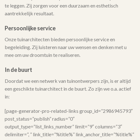
te leggen. Zij zorgen voor een duurzaam en esthetisch
aantrekkelijk resultaat.
Persoonlijke service
Onze tuinarchitecten bieden persoonlijke service en
begeleiding. Zij luisteren naar uw wensen en denken met u
mee om uw droomtuin te realiseren.
In de buurt
Doordat we een netwerk van tuinontwerpers zijn, is er altijd
een geschikte tuinarchitect in de buurt. Zo zijn we o.a. actief
in:
[page-generator-pro-related-links group_id=”2986945793″
post_status=”publish” radius=”0″
output_type=”list_links_number” limit=”9″ columns=”3″
delimiter=”, ” link_title=”%title%” link_anchor_title=”%title%”