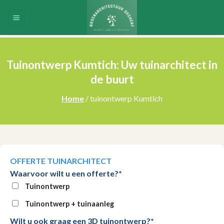
Skip
to
content
Tuinontwerp Kumtich: Uw tuinarchitect in
de buurt
Home
/ tuinontwerp Kumtich
OFFERTE TUINARCHITECT
Waarvoor wilt u een offerte?*
Tuinontwerp
Tuinontwerp + tuinaanleg
Wilt u ook graag een 3D tuinontwerp?*