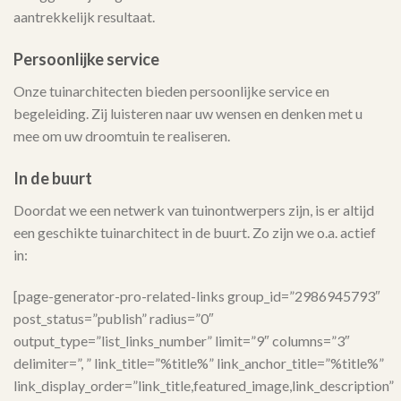
aantrekkelijk resultaat.
Persoonlijke service
Onze tuinarchitecten bieden persoonlijke service en
begeleiding. Zij luisteren naar uw wensen en denken met u
mee om uw droomtuin te realiseren.
In de buurt
Doordat we een netwerk van tuinontwerpers zijn, is er altijd
een geschikte tuinarchitect in de buurt. Zo zijn we o.a. actief
in:
[page-generator-pro-related-links group_id=”2986945793″
post_status=”publish” radius=”0″
output_type=”list_links_number” limit=”9″ columns=”3″
delimiter=”, ” link_title=”%title%” link_anchor_title=”%title%”
link_display_order=”link_title,featured_image,link_description”