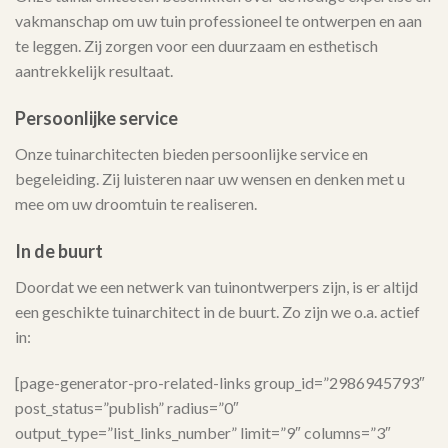
vakmanschap om uw tuin professioneel te ontwerpen en aan
te leggen. Zij zorgen voor een duurzaam en esthetisch
aantrekkelijk resultaat.
Persoonlijke service
Onze tuinarchitecten bieden persoonlijke service en
begeleiding. Zij luisteren naar uw wensen en denken met u
mee om uw droomtuin te realiseren.
In de buurt
Doordat we een netwerk van tuinontwerpers zijn, is er altijd
een geschikte tuinarchitect in de buurt. Zo zijn we o.a. actief
in:
[page-generator-pro-related-links group_id=”2986945793″
post_status=”publish” radius=”0″
output_type=”list_links_number” limit=”9″ columns=”3″