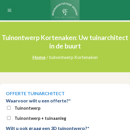
Skip
to
content
Tuinontwerp Kortenaken: Uw tuinarchitect
in de buurt
Home
/ tuinontwerp Kortenaken
OFFERTE TUINARCHITECT
Waarvoor wilt u een offerte?*
Tuinontwerp
Tuinontwerp + tuinaanleg
Wilt u ook graag een 3D tuinontwerp?*