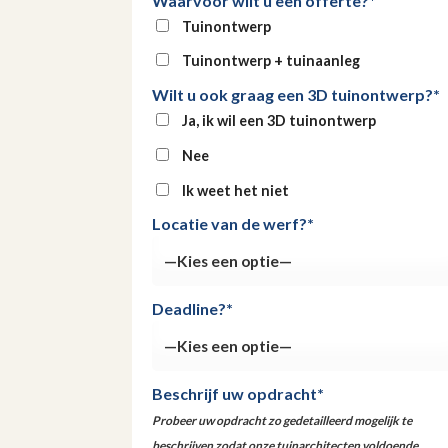
Waarvoor wilt u een offerte?*
Tuinontwerp
Tuinontwerp + tuinaanleg
Wilt u ook graag een 3D tuinontwerp?*
Ja, ik wil een 3D tuinontwerp
Nee
Ik weet het niet
Locatie van de werf?*
Deadline?*
Beschrijf uw opdracht*
Probeer uw opdracht zo gedetailleerd mogelijk te
beschrijven zodat onze tuinarchitecten voldoende