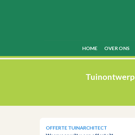
Skip
to
content
HOME
OVER ONS
Tuinontwerp 
OFFERTE TUINARCHITECT