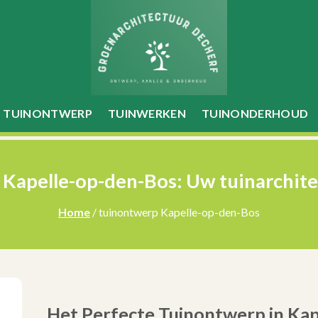
TUINONTWERP
TUINWERKEN
TUINONDERHOUD
Kapelle-op-den-Bos: Uw tuinarchitec
Home
/ tuinontwerp Kapelle-op-den-Bos
Het Perfecte Tuinontwerp in Ka