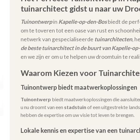
tuinarchitect gidst u naar uw Dr
Tuinontwerp
in
Kapelle-op-den-Bos
biedt de per
om te toveren tot een oase van rust en schoonhei
netwerk van gespecialiseerde
tuinarchitecten
, h
de beste tuinarchitect in de buurt van Kapelle-o
en we zijn er om u te helpen uw droomtuin te real
Waarom Kiezen voor Tuinarchitec
Tuinontwerp biedt maatwerkoplossingen
Tuinontwerp
biedt maatwerkoplossingen die aansluiten
u nu droomt van een
stadstuin
of een uitgestrekte lands
hebben de expertise om uw visie tot leven te brengen.
Lokale kennis en expertise van een tuinarc