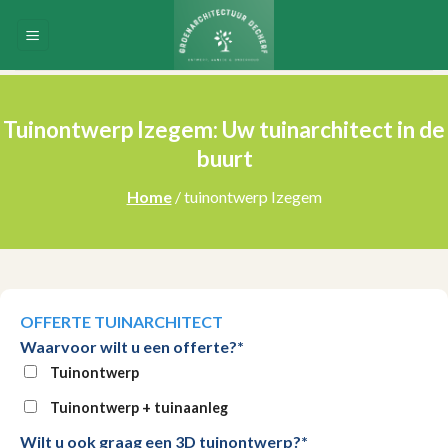
Skip
to
content
Tuinontwerp Izegem: Uw tuinarchitect in de
buurt
Home
/ tuinontwerp Izegem
OFFERTE TUINARCHITECT
Waarvoor wilt u een offerte?*
Tuinontwerp
Tuinontwerp + tuinaanleg
Wilt u ook graag een 3D tuinontwerp?*