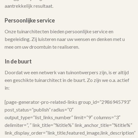
aantrekkelijk resultaat.
Persoonlijke service
Onze tuinarchitecten bieden persoonlijke service en
begeleiding. Zij luisteren naar uw wensen en denken met u
mee om uw droomtuin te realiseren.
In de buurt
Doordat we een netwerk van tuinontwerpers zijn, is er altijd
een geschikte tuinarchitect in de buurt. Zo zijn we o.a. actief
in:
[page-generator-pro-related-links group_id=”2986945793″
post_status=”publish” radius=”0″
output_type=”list_links_number” limit=”9″ columns=”3″
delimiter=”, ” link_title=”%title%” link_anchor_title=”%title%”
link_display_order=”link_title,featured_image,link_description”