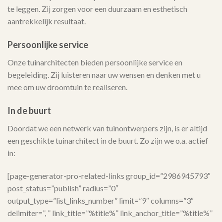
te leggen. Zij zorgen voor een duurzaam en esthetisch
aantrekkelijk resultaat.
Persoonlijke service
Onze tuinarchitecten bieden persoonlijke service en
begeleiding. Zij luisteren naar uw wensen en denken met u
mee om uw droomtuin te realiseren.
In de buurt
Doordat we een netwerk van tuinontwerpers zijn, is er altijd
een geschikte tuinarchitect in de buurt. Zo zijn we o.a. actief
in:
[page-generator-pro-related-links group_id=”2986945793″
post_status=”publish” radius=”0″
output_type=”list_links_number” limit=”9″ columns=”3″
delimiter=”, ” link_title=”%title%” link_anchor_title=”%title%”