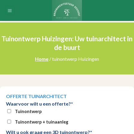
Skip
to
content
Tuinontwerp Huizingen: Uw tuinarchitect in
de buurt
Home
/ tuinontwerp Huizingen
OFFERTE TUINARCHITECT
Waarvoor wilt u een offerte?*
Tuinontwerp
Tuinontwerp + tuinaanleg
Wilt u ook graag een 3D tuinontwerp?*