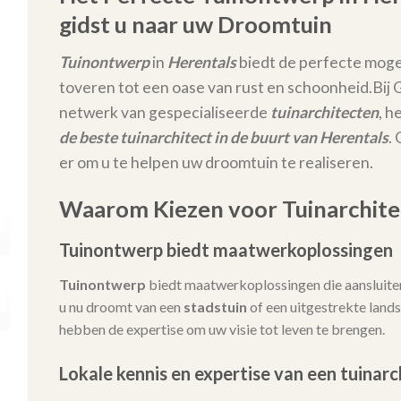
gidst u naar uw Droomtuin
Tuinontwerp
in
Herentals
biedt de perfecte moge
toveren tot een oase van rust en schoonheid.
Bij
netwerk van gespecialiseerde
tuinarchitecten
, h
de beste tuinarchitect in de buurt van Herentals
. 
er om u te helpen uw droomtuin te realiseren.
Waarom Kiezen voor Tuinarchitec
Tuinontwerp biedt maatwerkoplossingen
Tuinontwerp
biedt maatwerkoplossingen die aansluiten
u nu droomt van een
stadstuin
of een uitgestrekte lands
hebben de expertise om uw visie tot leven te brengen.
Lokale kennis en expertise van een tuinarc