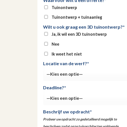
Waarvoor wilt u een offerte?*
Tuinontwerp
Tuinontwerp + tuinaanleg
Wilt u ook graag een 3D tuinontwerp?*
Ja, ik wil een 3D tuinontwerp
Nee
Ik weet het niet
Locatie van de werf?*
Deadline?*
Beschrijf uw opdracht*
Probeer uw opdracht zo gedetailleerd mogelijk te
beschrijven zodat onze tuinarchitecten voldoende