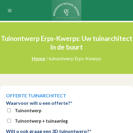
Skip
to
content
Tuinontwerp Erps-Kwerps: Uw tuinarchitect
in de buurt
Home
/ tuinontwerp Erps-Kwerps
OFFERTE TUINARCHITECT
Waarvoor wilt u een offerte?*
Tuinontwerp
Tuinontwerp + tuinaanleg
Wilt u ook graag een 3D tuinontwerp?*