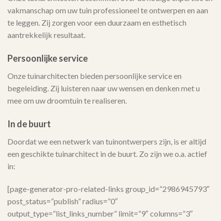
vakmanschap om uw tuin professioneel te ontwerpen en aan
te leggen. Zij zorgen voor een duurzaam en esthetisch
aantrekkelijk resultaat.
Persoonlijke service
Onze tuinarchitecten bieden persoonlijke service en
begeleiding. Zij luisteren naar uw wensen en denken met u
mee om uw droomtuin te realiseren.
In de buurt
Doordat we een netwerk van tuinontwerpers zijn, is er altijd
een geschikte tuinarchitect in de buurt. Zo zijn we o.a. actief
in:
[page-generator-pro-related-links group_id=”2986945793″
post_status=”publish” radius=”0″
output_type=”list_links_number” limit=”9″ columns=”3″