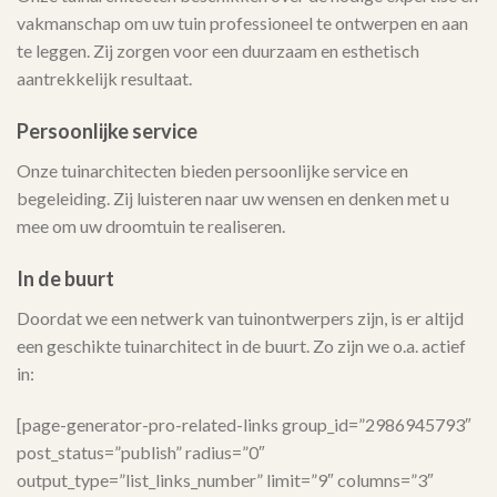
vakmanschap om uw tuin professioneel te ontwerpen en aan
te leggen. Zij zorgen voor een duurzaam en esthetisch
aantrekkelijk resultaat.
Persoonlijke service
Onze tuinarchitecten bieden persoonlijke service en
begeleiding. Zij luisteren naar uw wensen en denken met u
mee om uw droomtuin te realiseren.
In de buurt
Doordat we een netwerk van tuinontwerpers zijn, is er altijd
een geschikte tuinarchitect in de buurt. Zo zijn we o.a. actief
in:
[page-generator-pro-related-links group_id=”2986945793″
post_status=”publish” radius=”0″
output_type=”list_links_number” limit=”9″ columns=”3″