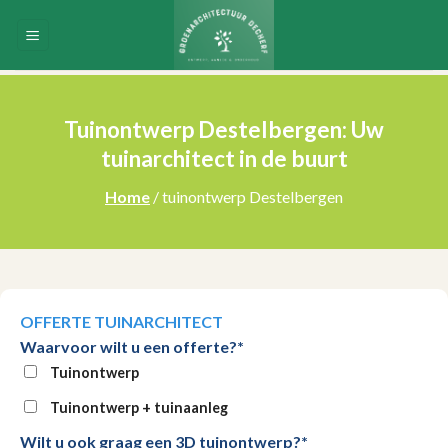
Skip
to
content
Tuinontwerp Destelbergen: Uw
tuinarchitect in de buurt
Home
/ tuinontwerp Destelbergen
OFFERTE TUINARCHITECT
Waarvoor wilt u een offerte?*
Tuinontwerp
Tuinontwerp + tuinaanleg
Wilt u ook graag een 3D tuinontwerp?*