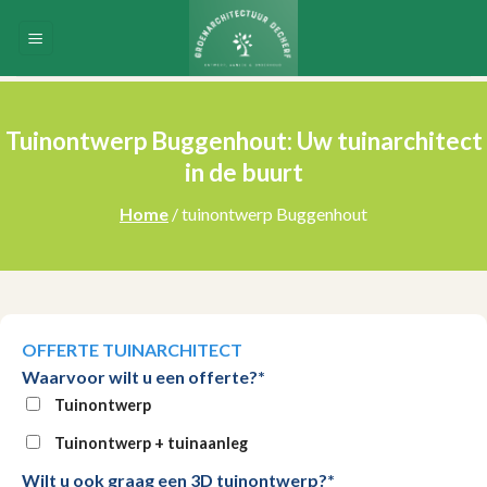
Skip
to
content
Tuinontwerp Buggenhout: Uw tuinarchitect
in de buurt
Home
/ tuinontwerp Buggenhout
OFFERTE TUINARCHITECT
Waarvoor wilt u een offerte?*
Tuinontwerp
Tuinontwerp + tuinaanleg
Wilt u ook graag een 3D tuinontwerp?*