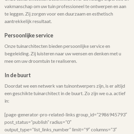
vakmanschap om uw tuin professioneel te ontwerpen en aan
te leggen. Zij zorgen voor een duurzaam en esthetisch
aantrekkelijk resultaat.
Persoonlijke service
Onze tuinarchitecten bieden persoonlijke service en
begeleiding. Zij luisteren naar uw wensen en denken met u
mee om uw droomtuin te realiseren.
In de buurt
Doordat we een netwerk van tuinontwerpers zijn, is er altijd
een geschikte tuinarchitect in de buurt. Zo zijn we o.a. actief
in:
[page-generator-pro-related-links group_id=”2986945793″
post_status=”publish” radius=”0″
output_type=”list_links_number” limit=”9″ columns=”3″