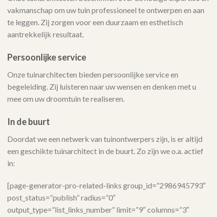
vakmanschap om uw tuin professioneel te ontwerpen en aan
te leggen. Zij zorgen voor een duurzaam en esthetisch
aantrekkelijk resultaat.
Persoonlijke service
Onze tuinarchitecten bieden persoonlijke service en
begeleiding. Zij luisteren naar uw wensen en denken met u
mee om uw droomtuin te realiseren.
In de buurt
Doordat we een netwerk van tuinontwerpers zijn, is er altijd
een geschikte tuinarchitect in de buurt. Zo zijn we o.a. actief
in:
[page-generator-pro-related-links group_id=”2986945793″
post_status=”publish” radius=”0″
output_type=”list_links_number” limit=”9″ columns=”3″