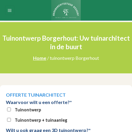
Skip
to
content
Tuinontwerp Borgerhout: Uw tuinarchitect
in de buurt
Home
/ tuinontwerp Borgerhout
OFFERTE TUINARCHITECT
Waarvoor wilt u een offerte?*
Tuinontwerp
Tuinontwerp + tuinaanleg
Wilt u ook graag een 3D tuinontwerp?*