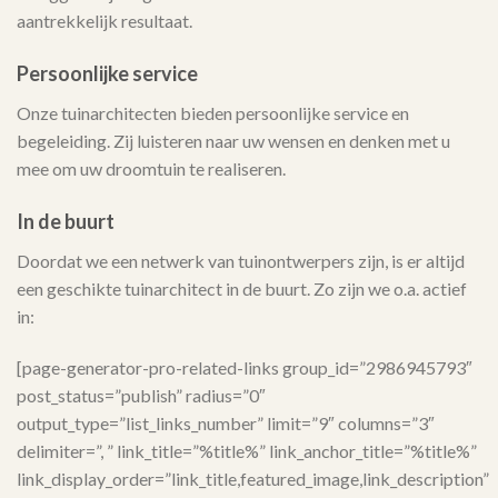
aantrekkelijk resultaat.
Persoonlijke service
Onze tuinarchitecten bieden persoonlijke service en
begeleiding. Zij luisteren naar uw wensen en denken met u
mee om uw droomtuin te realiseren.
In de buurt
Doordat we een netwerk van tuinontwerpers zijn, is er altijd
een geschikte tuinarchitect in de buurt. Zo zijn we o.a. actief
in:
[page-generator-pro-related-links group_id=”2986945793″
post_status=”publish” radius=”0″
output_type=”list_links_number” limit=”9″ columns=”3″
delimiter=”, ” link_title=”%title%” link_anchor_title=”%title%”
link_display_order=”link_title,featured_image,link_description”