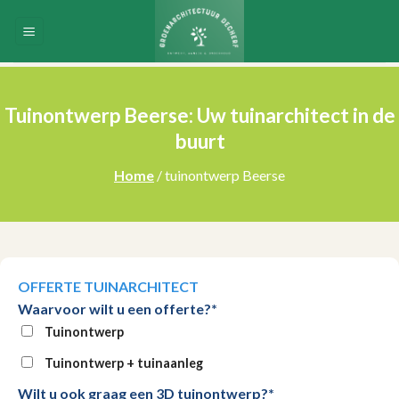
Skip
to
content
Tuinontwerp Beerse: Uw tuinarchitect in de
buurt
Home
/ tuinontwerp Beerse
OFFERTE TUINARCHITECT
Waarvoor wilt u een offerte?*
Tuinontwerp
Tuinontwerp + tuinaanleg
Wilt u ook graag een 3D tuinontwerp?*