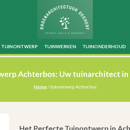
TUINONTWERP
TUINWERKEN
TUINONDERHOUD
erp Achterbos: Uw tuinarchitect in
Home
/ tuinontwerp Achterbos
Het Perfecte Tuinontwerp in Ach