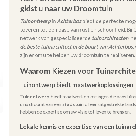
gidst u naar uw Droomtuin
Tuinontwerp
in
Achterbos
biedt de perfecte moge
toveren tot een oase van rust en schoonheid.
Bij
netwerk van gespecialiseerde
tuinarchitecten
, h
de beste tuinarchitect in de buurt van Achterbos
.
zijn er om u te helpen uw droomtuin te realiseren.
Waarom Kiezen voor Tuinarchite
Tuinontwerp biedt maatwerkoplossingen
Tuinontwerp
biedt maatwerkoplossingen die aansluiten
u nu droomt van een
stadstuin
of een uitgestrekte lands
hebben de expertise om uw visie tot leven te brengen.
Lokale kennis en expertise van een tuinarc