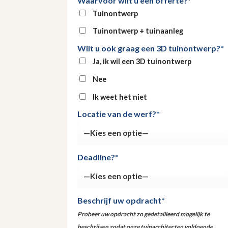
Waarvoor wilt u een offerte?*
Tuinontwerp
Tuinontwerp + tuinaanleg
Wilt u ook graag een 3D tuinontwerp?*
Ja, ik wil een 3D tuinontwerp
Nee
Ik weet het niet
Locatie van de werf?*
Deadline?*
Beschrijf uw opdracht*
Probeer uw opdracht zo gedetailleerd mogelijk te
beschrijven zodat onze tuinarchitecten voldoende