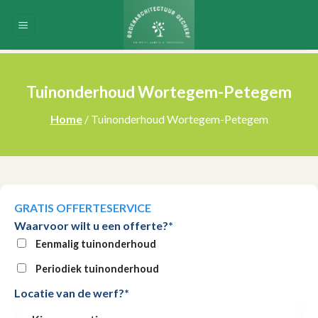
Skip
to
content
Tuinonderhoud Wortegem-Petegem
Home
/ Tuinonderhoud Wortegem-Petegem
GRATIS OFFERTESERVICE
Waarvoor wilt u een offerte?*
Eenmalig tuinonderhoud
Periodiek tuinonderhoud
Locatie van de werf?*