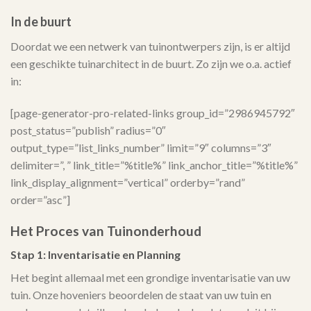
In de buurt
Doordat we een netwerk van tuinontwerpers zijn, is er altijd
een geschikte tuinarchitect in de buurt. Zo zijn we o.a. actief
in:
[page-generator-pro-related-links group_id=”2986945792″
post_status=”publish” radius=”0″
output_type=”list_links_number” limit=”9″ columns=”3″
delimiter=”, ” link_title=”%title%” link_anchor_title=”%title%”
link_display_alignment=”vertical” orderby=”rand”
order=”asc”]
Het Proces van Tuinonderhoud
Stap 1: Inventarisatie en Planning
Het begint allemaal met een grondige inventarisatie van uw
tuin. Onze hoveniers beoordelen de staat van uw tuin en