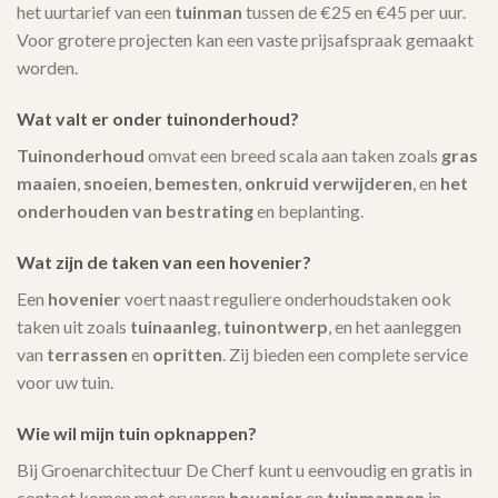
het uurtarief van een
tuinman
tussen de €25 en €45 per uur.
Voor grotere projecten kan een vaste prijsafspraak gemaakt
worden.
Wat valt er onder tuinonderhoud?
Tuinonderhoud
omvat een breed scala aan taken zoals
gras
maaien
,
snoeien
,
bemesten
,
onkruid verwijderen
, en
het
onderhouden van bestrating
en beplanting.
Wat zijn de taken van een hovenier?
Een
hovenier
voert naast reguliere onderhoudstaken ook
taken uit zoals
tuinaanleg
,
tuinontwerp
, en het aanleggen
van
terrassen
en
opritten
. Zij bieden een complete service
voor uw tuin.
Wie wil mijn tuin opknappen?
Bij Groenarchitectuur De Cherf kunt u eenvoudig en gratis in
contact komen met ervaren
hovenier
en
tuinmannen
in