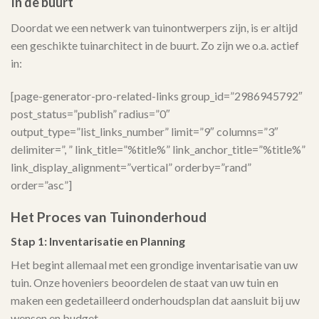
In de buurt
Doordat we een netwerk van tuinontwerpers zijn, is er altijd
een geschikte tuinarchitect in de buurt. Zo zijn we o.a. actief
in:
[page-generator-pro-related-links group_id=”2986945792″
post_status=”publish” radius=”0″
output_type=”list_links_number” limit=”9″ columns=”3″
delimiter=”, ” link_title=”%title%” link_anchor_title=”%title%”
link_display_alignment=”vertical” orderby=”rand”
order=”asc”]
Het Proces van Tuinonderhoud
Stap 1: Inventarisatie en Planning
Het begint allemaal met een grondige inventarisatie van uw
tuin. Onze hoveniers beoordelen de staat van uw tuin en
maken een gedetailleerd onderhoudsplan dat aansluit bij uw
wensen en budget.