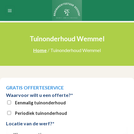
Skip
to
content
Tuinonderhoud Wemmel
Home
/ Tuinonderhoud Wemmel
GRATIS OFFERTESERVICE
Waarvoor wilt u een offerte?*
Eenmalig tuinonderhoud
Periodiek tuinonderhoud
Locatie van de werf?*