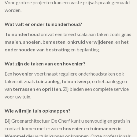
Voor grotere projecten kan een vaste prijsafspraak gemaakt
worden.
Wat valt er onder tuinonderhoud?
Tuinonderhoud
omvat een breed scala aan taken zoals
gras
maaien
,
snoeien
,
bemesten
,
onkruid verwijderen
, en
het
onderhouden van bestrating
en beplanting.
Wat zijn de taken van een hovenier?
Een
hovenier
voert naast reguliere onderhoudstaken ook
taken uit zoals
tuinaanleg
,
tuinontwerp
, en het aanleggen
van
terrassen
en
opritten
. Zij bieden een complete service
voor uw tuin.
Wie wil mijn tuin opknappen?
Bij Groenarchitectuur De Cherf kunt u eenvoudig en gratis in
contact komen met ervaren
hovenier
en
tuinmannen
in
Wemmel
die uw tuin kunnen opknappen. Onze professionals