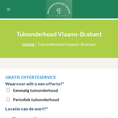
Skip
to
content
Tuinonderhoud Vlaams-Brabant
Home
/ Tuinonderhoud Vlaams-Brabant
GRATIS OFFERTESERVICE
Waarvoor wilt u een offerte?*
Eenmalig tuinonderhoud
Periodiek tuinonderhoud
Locatie van de werf?*