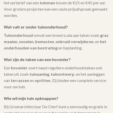
het uurtarief van een
tuinman
tussen de €25 en €45 per uur.
Voor grotere projecten kan een vaste prijsafspraak gemaakt
worden.
Wat valt er onder tuinonderhoud?
Tuinonderhoud
omvat een breed scala aan taken zoals
gras
maaien
,
snoeien
,
bemesten
,
onkruid verwijderen
, en
het
onderhouden van bestrating
en beplanting.
Wat zijn de taken van een hovenier?
Een
hovenier
voert naast reguliere onderhoudstaken ook
taken uit zoals
tuinaanleg
,
tuinontwerp
, en het aanleggen
van
terrassen
en
opritten
. Zij bieden een complete service
voor uw tuin.
Wie wil mijn tuin opknappen?
Bij Groenarchitectuur De Cherf kunt u eenvoudig en gratis in
contact komen met ervaren
hovenier
en
tuinmannen
in