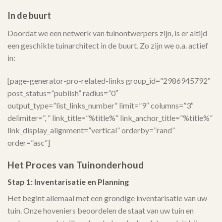
In de buurt
Doordat we een netwerk van tuinontwerpers zijn, is er altijd
een geschikte tuinarchitect in de buurt. Zo zijn we o.a. actief
in:
[page-generator-pro-related-links group_id=”2986945792″
post_status=”publish” radius=”0″
output_type=”list_links_number” limit=”9″ columns=”3″
delimiter=”, ” link_title=”%title%” link_anchor_title=”%title%”
link_display_alignment=”vertical” orderby=”rand”
order=”asc”]
Het Proces van Tuinonderhoud
Stap 1: Inventarisatie en Planning
Het begint allemaal met een grondige inventarisatie van uw
tuin. Onze hoveniers beoordelen de staat van uw tuin en