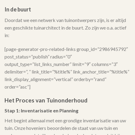
In de buurt
Doordat we een netwerk van tuinontwerpers zijn, is er altijd
een geschikte tuinarchitect in de buurt. Zo zijn we o.a. actief
in:
[page-generator-pro-related-links group_id=”2986945792″
post_status=”publish” radius=”0″
output_type=”list_links_number” limit=”9″ columns=”3″
delimiter=”, ” link_title=”%title%” link_anchor_title=”%title%”
link_display_alignment=”vertical” orderby=”rand”
order=”asc”]
Het Proces van Tuinonderhoud
Stap 1: Inventarisatie en Planning
Het begint allemaal met een grondige inventarisatie van uw
tuin. Onze hoveniers beoordelen de staat van uw tuin en