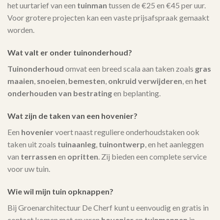
het uurtarief van een
tuinman
tussen de €25 en €45 per uur.
Voor grotere projecten kan een vaste prijsafspraak gemaakt
worden.
Wat valt er onder tuinonderhoud?
Tuinonderhoud
omvat een breed scala aan taken zoals
gras
maaien
,
snoeien
,
bemesten
,
onkruid verwijderen
, en
het
onderhouden van bestrating
en beplanting.
Wat zijn de taken van een hovenier?
Een
hovenier
voert naast reguliere onderhoudstaken ook
taken uit zoals
tuinaanleg
,
tuinontwerp
, en het aanleggen
van
terrassen
en
opritten
. Zij bieden een complete service
voor uw tuin.
Wie wil mijn tuin opknappen?
Bij Groenarchitectuur De Cherf kunt u eenvoudig en gratis in
contact komen met ervaren
hovenier
en
tuinmannen
in