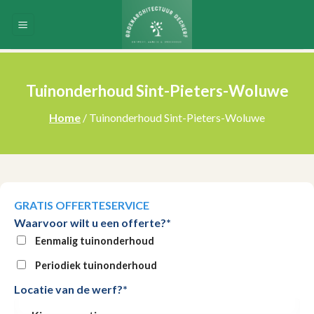
Skip
to
content
Tuinonderhoud Sint-Pieters-Woluwe
Home
/ Tuinonderhoud Sint-Pieters-Woluwe
GRATIS OFFERTESERVICE
Waarvoor wilt u een offerte?*
Eenmalig tuinonderhoud
Periodiek tuinonderhoud
Locatie van de werf?*