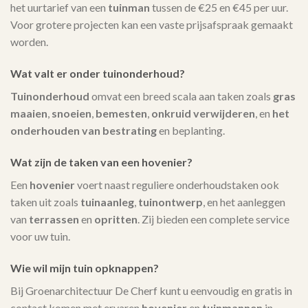
het uurtarief van een
tuinman
tussen de €25 en €45 per uur.
Voor grotere projecten kan een vaste prijsafspraak gemaakt
worden.
Wat valt er onder tuinonderhoud?
Tuinonderhoud
omvat een breed scala aan taken zoals
gras
maaien
,
snoeien
,
bemesten
,
onkruid verwijderen
, en
het
onderhouden van bestrating
en beplanting.
Wat zijn de taken van een hovenier?
Een
hovenier
voert naast reguliere onderhoudstaken ook
taken uit zoals
tuinaanleg
,
tuinontwerp
, en het aanleggen
van
terrassen
en
opritten
. Zij bieden een complete service
voor uw tuin.
Wie wil mijn tuin opknappen?
Bij Groenarchitectuur De Cherf kunt u eenvoudig en gratis in
contact komen met ervaren
hovenier
en
tuinmannen
in