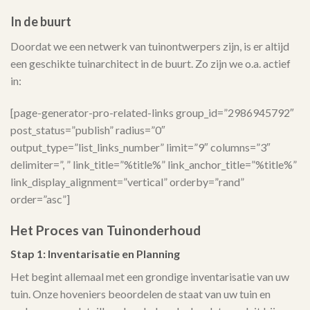
In de buurt
Doordat we een netwerk van tuinontwerpers zijn, is er altijd
een geschikte tuinarchitect in de buurt. Zo zijn we o.a. actief
in:
[page-generator-pro-related-links group_id=”2986945792″
post_status=”publish” radius=”0″
output_type=”list_links_number” limit=”9″ columns=”3″
delimiter=”, ” link_title=”%title%” link_anchor_title=”%title%”
link_display_alignment=”vertical” orderby=”rand”
order=”asc”]
Het Proces van Tuinonderhoud
Stap 1: Inventarisatie en Planning
Het begint allemaal met een grondige inventarisatie van uw
tuin. Onze hoveniers beoordelen de staat van uw tuin en