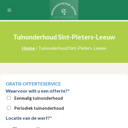
Skip
to
content
Tuinonderhoud Sint-Pieters-Leeuw
Home
/ Tuinonderhoud Sint-Pieters-Leeuw
GRATIS OFFERTESERVICE
Waarvoor wilt u een offerte?*
Eenmalig tuinonderhoud
Periodiek tuinonderhoud
Locatie van de werf?*