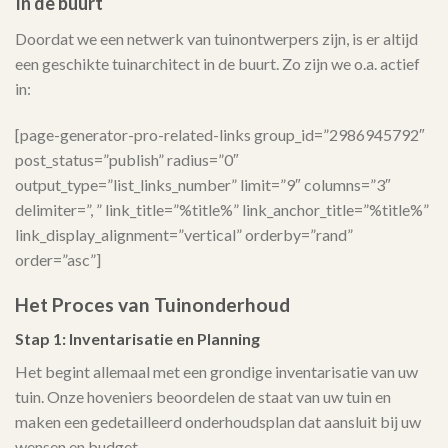
In de buurt
Doordat we een netwerk van tuinontwerpers zijn, is er altijd
een geschikte tuinarchitect in de buurt. Zo zijn we o.a. actief
in:
[page-generator-pro-related-links group_id=”2986945792″
post_status=”publish” radius=”0″
output_type=”list_links_number” limit=”9″ columns=”3″
delimiter=”, ” link_title=”%title%” link_anchor_title=”%title%”
link_display_alignment=”vertical” orderby=”rand”
order=”asc”]
Het Proces van Tuinonderhoud
Stap 1: Inventarisatie en Planning
Het begint allemaal met een grondige inventarisatie van uw
tuin. Onze hoveniers beoordelen de staat van uw tuin en
maken een gedetailleerd onderhoudsplan dat aansluit bij uw
wensen en budget.