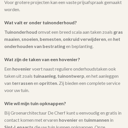
Voor grotere projecten kan een vaste prijsafspraak gemaakt
worden.
Wat valt er onder tuinonderhoud?
Tuinonderhoud
omvat een breed scala aan taken zoals
gras
maaien
,
snoeien
,
bemesten
,
onkruid verwijderen
, en
het
onderhouden van bestrating
en beplanting.
Wat zijn de taken van een hovenier?
Een
hovenier
voert naast reguliere onderhoudstaken ook
taken uit zoals
tuinaanleg
,
tuinontwerp
, en het aanleggen
van
terrassen
en
opritten
. Zij bieden een complete service
voor uw tuin.
Wie wil mijn tuin opknappen?
Bij Groenarchitectuur De Cherf kunt u eenvoudig en gratis in
contact komen met ervaren
hovenier
en
tuinmannen
in
Sint-Lenaarts
die uw tuin kunnen opknappen. Onze