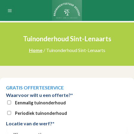
Skip
to
content
Tuinonderhoud Sint-Lenaarts
Home
/ Tuinonderhoud Sint-Lenaarts
GRATIS OFFERTESERVICE
Waarvoor wilt u een offerte?*
Eenmalig tuinonderhoud
Periodiek tuinonderhoud
Locatie van de werf?*