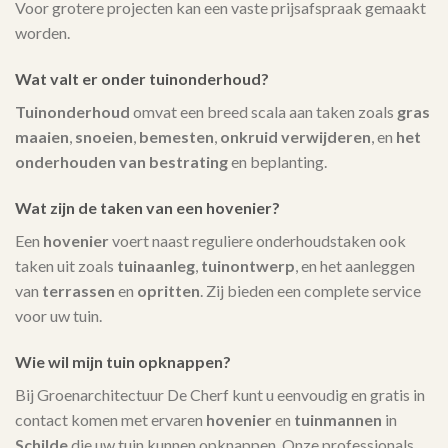
Voor grotere projecten kan een vaste prijsafspraak gemaakt
worden.
Wat valt er onder tuinonderhoud?
Tuinonderhoud
omvat een breed scala aan taken zoals
gras
maaien
,
snoeien
,
bemesten
,
onkruid verwijderen
, en
het
onderhouden van bestrating
en beplanting.
Wat zijn de taken van een hovenier?
Een
hovenier
voert naast reguliere onderhoudstaken ook
taken uit zoals
tuinaanleg
,
tuinontwerp
, en het aanleggen
van
terrassen
en
opritten
. Zij bieden een complete service
voor uw tuin.
Wie wil mijn tuin opknappen?
Bij Groenarchitectuur De Cherf kunt u eenvoudig en gratis in
contact komen met ervaren
hovenier
en
tuinmannen
in
Schilde
die uw tuin kunnen opknappen. Onze professionals