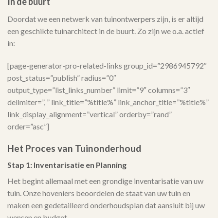
In de buurt
Doordat we een netwerk van tuinontwerpers zijn, is er altijd
een geschikte tuinarchitect in de buurt. Zo zijn we o.a. actief
in:
[page-generator-pro-related-links group_id=”2986945792″
post_status=”publish” radius=”0″
output_type=”list_links_number” limit=”9″ columns=”3″
delimiter=”, ” link_title=”%title%” link_anchor_title=”%title%”
link_display_alignment=”vertical” orderby=”rand”
order=”asc”]
Het Proces van Tuinonderhoud
Stap 1: Inventarisatie en Planning
Het begint allemaal met een grondige inventarisatie van uw
tuin. Onze hoveniers beoordelen de staat van uw tuin en
maken een gedetailleerd onderhoudsplan dat aansluit bij uw
wensen en budget.