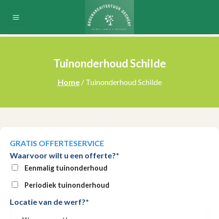
Skip
to
content
Tuinonderhoud Schilde
Home
/ Tuinonderhoud Schilde
GRATIS OFFERTESERVICE
Waarvoor wilt u een offerte?*
Eenmalig tuinonderhoud
Periodiek tuinonderhoud
Locatie van de werf?*