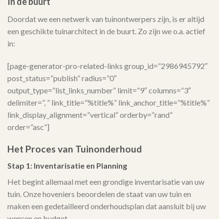
In de buurt
Doordat we een netwerk van tuinontwerpers zijn, is er altijd
een geschikte tuinarchitect in de buurt. Zo zijn we o.a. actief
in:
[page-generator-pro-related-links group_id=”2986945792″
post_status=”publish” radius=”0″
output_type=”list_links_number” limit=”9″ columns=”3″
delimiter=”, ” link_title=”%title%” link_anchor_title=”%title%”
link_display_alignment=”vertical” orderby=”rand”
order=”asc”]
Het Proces van Tuinonderhoud
Stap 1: Inventarisatie en Planning
Het begint allemaal met een grondige inventarisatie van uw
tuin. Onze hoveniers beoordelen de staat van uw tuin en
maken een gedetailleerd onderhoudsplan dat aansluit bij uw
wensen en budget.