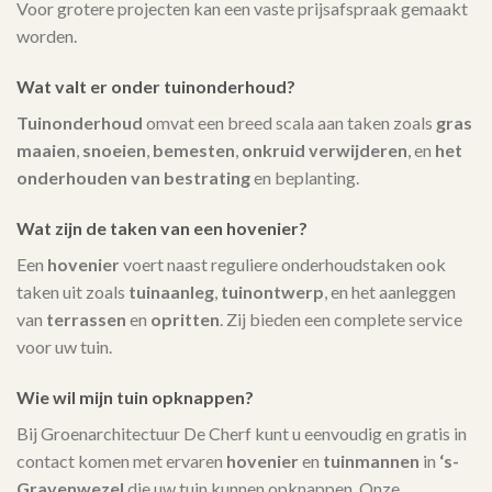
Voor grotere projecten kan een vaste prijsafspraak gemaakt
worden.
Wat valt er onder tuinonderhoud?
Tuinonderhoud
omvat een breed scala aan taken zoals
gras
maaien
,
snoeien
,
bemesten
,
onkruid verwijderen
, en
het
onderhouden van bestrating
en beplanting.
Wat zijn de taken van een hovenier?
Een
hovenier
voert naast reguliere onderhoudstaken ook
taken uit zoals
tuinaanleg
,
tuinontwerp
, en het aanleggen
van
terrassen
en
opritten
. Zij bieden een complete service
voor uw tuin.
Wie wil mijn tuin opknappen?
Bij Groenarchitectuur De Cherf kunt u eenvoudig en gratis in
contact komen met ervaren
hovenier
en
tuinmannen
in
‘s-
Gravenwezel
die uw tuin kunnen opknappen. Onze