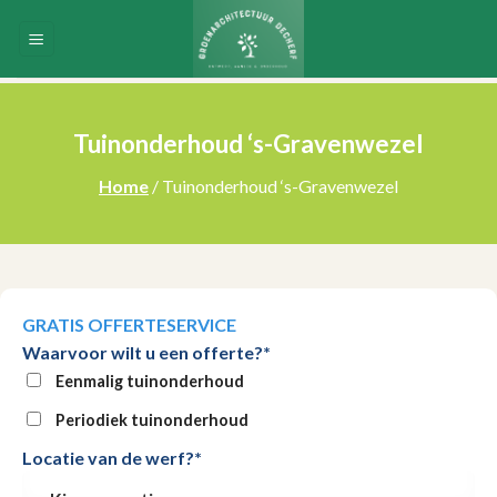
Skip
to
content
Tuinonderhoud ‘s-Gravenwezel
Home
/ Tuinonderhoud ‘s-Gravenwezel
GRATIS OFFERTESERVICE
Waarvoor wilt u een offerte?*
Eenmalig tuinonderhoud
Periodiek tuinonderhoud
Locatie van de werf?*