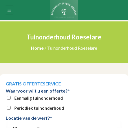
Skip
to
content
Tuinonderhoud Roeselare
Home
/ Tuinonderhoud Roeselare
GRATIS OFFERTESERVICE
Waarvoor wilt u een offerte?*
Eenmalig tuinonderhoud
Periodiek tuinonderhoud
Locatie van de werf?*