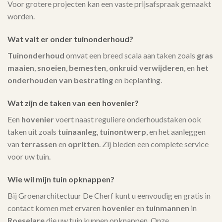
Voor grotere projecten kan een vaste prijsafspraak gemaakt
worden.
Wat valt er onder tuinonderhoud?
Tuinonderhoud
omvat een breed scala aan taken zoals
gras
maaien
,
snoeien
,
bemesten
,
onkruid verwijderen
, en
het
onderhouden van bestrating
en beplanting.
Wat zijn de taken van een hovenier?
Een
hovenier
voert naast reguliere onderhoudstaken ook
taken uit zoals
tuinaanleg
,
tuinontwerp
, en het aanleggen
van
terrassen
en
opritten
. Zij bieden een complete service
voor uw tuin.
Wie wil mijn tuin opknappen?
Bij Groenarchitectuur De Cherf kunt u eenvoudig en gratis in
contact komen met ervaren
hovenier
en
tuinmannen
in
Roeselare
die uw tuin kunnen opknappen. Onze