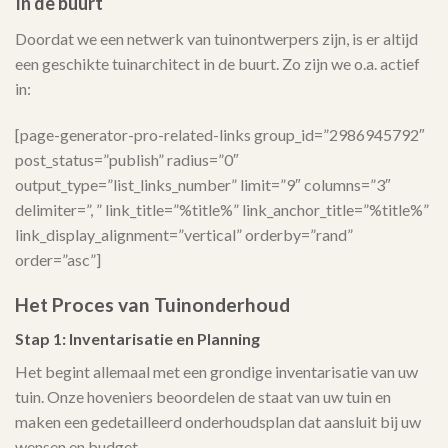
In de buurt
Doordat we een netwerk van tuinontwerpers zijn, is er altijd
een geschikte tuinarchitect in de buurt. Zo zijn we o.a. actief
in:
[page-generator-pro-related-links group_id=”2986945792″
post_status=”publish” radius=”0″
output_type=”list_links_number” limit=”9″ columns=”3″
delimiter=”, ” link_title=”%title%” link_anchor_title=”%title%”
link_display_alignment=”vertical” orderby=”rand”
order=”asc”]
Het Proces van Tuinonderhoud
Stap 1: Inventarisatie en Planning
Het begint allemaal met een grondige inventarisatie van uw
tuin. Onze hoveniers beoordelen de staat van uw tuin en
maken een gedetailleerd onderhoudsplan dat aansluit bij uw
wensen en budget.