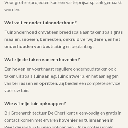
Voor grotere projecten kan een vaste prijsafspraak gemaakt
worden.
Wat valt er onder tuinonderhoud?
Tuinonderhoud
omvat een breed scala aan taken zoals
gras
maaien
,
snoeien
,
bemesten
,
onkruid verwijderen
, en
het
onderhouden van bestrating
en beplanting.
Wat zijn de taken van een hovenier?
Een
hovenier
voert naast reguliere onderhoudstaken ook
taken uit zoals
tuinaanleg
,
tuinontwerp
, en het aanleggen
van
terrassen
en
opritten
. Zij bieden een complete service
voor uw tuin.
Wie wil mijn tuin opknappen?
Bij Groenarchitectuur De Cherf kunt u eenvoudig en gratis in
contact komen met ervaren
hovenier
en
tuinmannen
in
Reet
die uw tuin kunnen opknappen. Onze professionals