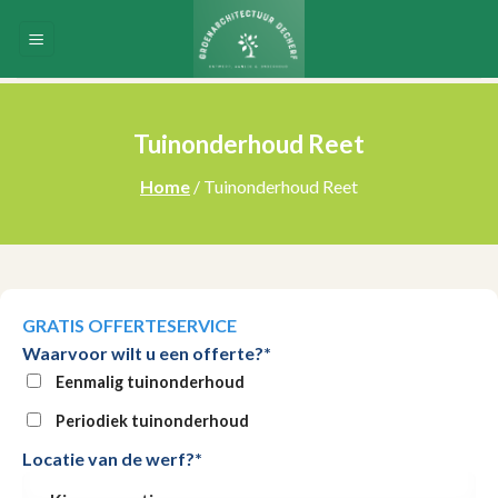
Skip
to
content
Tuinonderhoud Reet
Home
/ Tuinonderhoud Reet
GRATIS OFFERTESERVICE
Waarvoor wilt u een offerte?*
Eenmalig tuinonderhoud
Periodiek tuinonderhoud
Locatie van de werf?*