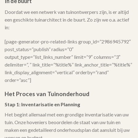
In de buurt
Doordat we een netwerk van tuinontwerpers zijn, is er altijd
een geschikte tuinarchitect in de buurt. Zo zijn we o.a. actief
in:
[page-generator-pro-related-links group_id=”2986945792″
post_status=”publish” radius=”0″
output_type=”list_links_number” limit=”9″ columns=”3″
delimiter=”, ” link_title=”%title%” link_anchor_title=”%title%”
link_display_alignment=”vertical” orderby=”rand”
order=”asc”]
Het Proces van Tuinonderhoud
Stap 1: Inventarisatie en Planning
Het begint allemaal met een grondige inventarisatie van uw
tuin. Onze hoveniers beoordelen de staat van uw tuin en
maken een gedetailleerd onderhoudsplan dat aansluit bij uw
wensen en budget.