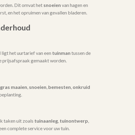
orden. Dit omvat het
snoeien
van hagen en
t, en het opruimen van gevallen bladeren.
nderhoud
igt het uurtarief van een
tuinman
tussen de
te prijsafspraak gemaakt worden.
gras maaien
,
snoeien
,
bemesten
,
onkruid
beplanting.
k taken uit zoals
tuinaanleg
,
tuinontwerp
,
 een complete service voor uw tuin.