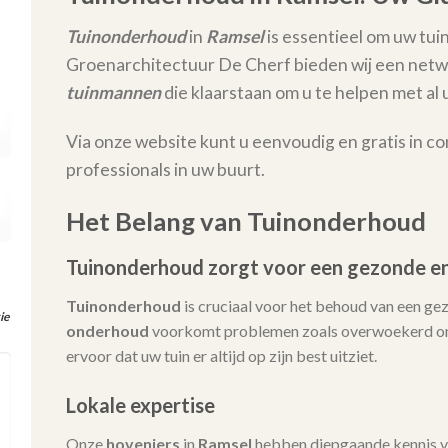
Tuinonderhoud
in
Ramsel
is essentieel om uw tuin
Groenarchitectuur De Cherf bieden wij een netw
tuinmannen
die klaarstaan om u te helpen met 
Via onze website kunt u eenvoudig en gratis in c
professionals in uw buurt.
Het Belang van Tuinonderhoud
Tuinonderhoud zorgt voor een gezonde en
Tuinonderhoud
is cruciaal voor het behoud van een ge
ie
onderhoud
voorkomt problemen zoals overwoekerd onk
ervoor dat uw tuin er altijd op zijn best uitziet.
Lokale expertise
Onze
hoveniers
in
Ramsel
hebben diepgaande kennis v