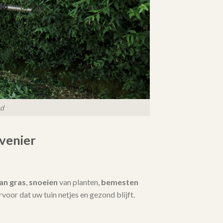
ud
venier
an gras
,
snoeien
van planten,
bemesten
 ervoor dat uw tuin netjes en gezond blijft.