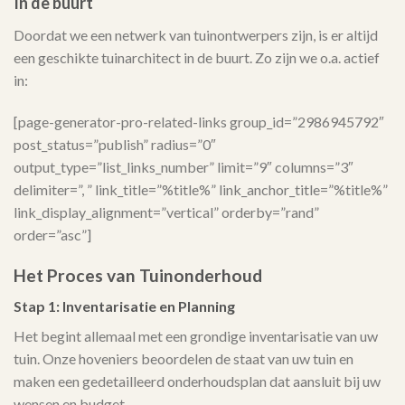
In de buurt
Doordat we een netwerk van tuinontwerpers zijn, is er altijd
een geschikte tuinarchitect in de buurt. Zo zijn we o.a. actief
in:
[page-generator-pro-related-links group_id=”2986945792″
post_status=”publish” radius=”0″
output_type=”list_links_number” limit=”9″ columns=”3″
delimiter=”, ” link_title=”%title%” link_anchor_title=”%title%”
link_display_alignment=”vertical” orderby=”rand”
order=”asc”]
Het Proces van Tuinonderhoud
Stap 1: Inventarisatie en Planning
Het begint allemaal met een grondige inventarisatie van uw
tuin. Onze hoveniers beoordelen de staat van uw tuin en
maken een gedetailleerd onderhoudsplan dat aansluit bij uw
wensen en budget.