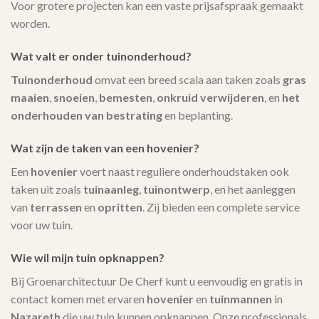
Voor grotere projecten kan een vaste prijsafspraak gemaakt
worden.
Wat valt er onder tuinonderhoud?
Tuinonderhoud
omvat een breed scala aan taken zoals
gras
maaien
,
snoeien
,
bemesten
,
onkruid verwijderen
, en
het
onderhouden van bestrating
en beplanting.
Wat zijn de taken van een hovenier?
Een
hovenier
voert naast reguliere onderhoudstaken ook
taken uit zoals
tuinaanleg
,
tuinontwerp
, en het aanleggen
van
terrassen
en
opritten
. Zij bieden een complete service
voor uw tuin.
Wie wil mijn tuin opknappen?
Bij Groenarchitectuur De Cherf kunt u eenvoudig en gratis in
contact komen met ervaren
hovenier
en
tuinmannen
in
Nazareth
die uw tuin kunnen opknappen. Onze professionals