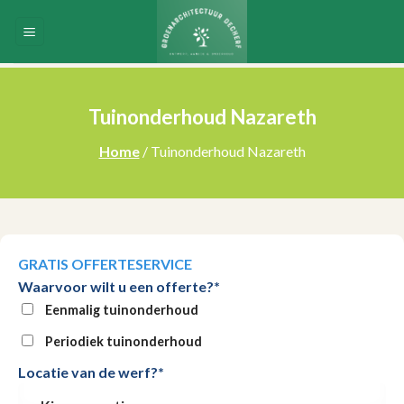
Skip
to
content
Tuinonderhoud Nazareth
Home
/ Tuinonderhoud Nazareth
GRATIS OFFERTESERVICE
Waarvoor wilt u een offerte?*
Eenmalig tuinonderhoud
Periodiek tuinonderhoud
Locatie van de werf?*