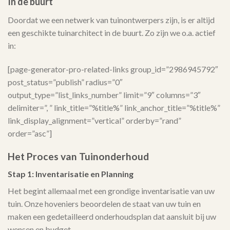
In de buurt
Doordat we een netwerk van tuinontwerpers zijn, is er altijd
een geschikte tuinarchitect in de buurt. Zo zijn we o.a. actief
in:
[page-generator-pro-related-links group_id=”2986945792″
post_status=”publish” radius=”0″
output_type=”list_links_number” limit=”9″ columns=”3″
delimiter=”, ” link_title=”%title%” link_anchor_title=”%title%”
link_display_alignment=”vertical” orderby=”rand”
order=”asc”]
Het Proces van Tuinonderhoud
Stap 1: Inventarisatie en Planning
Het begint allemaal met een grondige inventarisatie van uw
tuin. Onze hoveniers beoordelen de staat van uw tuin en
maken een gedetailleerd onderhoudsplan dat aansluit bij uw
wensen en budget.