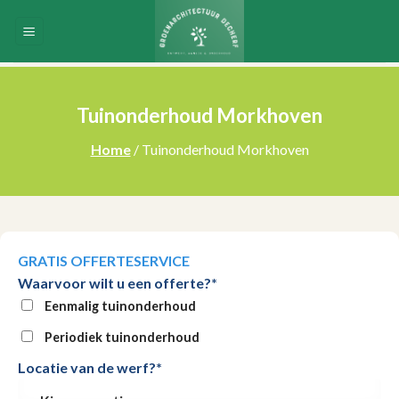
Skip
to
content
Tuinonderhoud Morkhoven
Home
/ Tuinonderhoud Morkhoven
GRATIS OFFERTESERVICE
Waarvoor wilt u een offerte?*
Eenmalig tuinonderhoud
Periodiek tuinonderhoud
Locatie van de werf?*