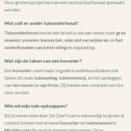
Voor grotere projecten kan een vaste prijsafspraak gemaakt
worden.
Wat valt er onder tuinonderhoud?
Tuinonderhoud
omvat een breed scala aan taken zoals
gras
maaien
,
snoeien
,
bemesten
,
onkruid verwijderen
, en
het
onderhouden van bestrating
en beplanting.
Wat zijn de taken van een hovenier?
Een
hovenier
voert naast reguliere onderhoudstaken ook
taken uit zoals
tuinaanleg
,
tuinontwerp
, en het aanleggen
van
terrassen
en
opritten
. Zij bieden een complete service
voor uw tuin.
Wie wil mijn tuin opknappen?
Bij Groenarchitectuur De Cherf kunt u eenvoudig en gratis in
contact komen met ervaren
hovenier
en
tuinmannen
in
Morkhoven
die uw tuin kunnen opknappen. Onze