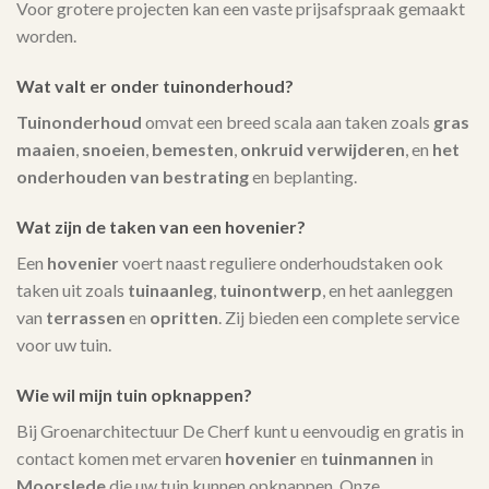
Voor grotere projecten kan een vaste prijsafspraak gemaakt
worden.
Wat valt er onder tuinonderhoud?
Tuinonderhoud
omvat een breed scala aan taken zoals
gras
maaien
,
snoeien
,
bemesten
,
onkruid verwijderen
, en
het
onderhouden van bestrating
en beplanting.
Wat zijn de taken van een hovenier?
Een
hovenier
voert naast reguliere onderhoudstaken ook
taken uit zoals
tuinaanleg
,
tuinontwerp
, en het aanleggen
van
terrassen
en
opritten
. Zij bieden een complete service
voor uw tuin.
Wie wil mijn tuin opknappen?
Bij Groenarchitectuur De Cherf kunt u eenvoudig en gratis in
contact komen met ervaren
hovenier
en
tuinmannen
in
Moorslede
die uw tuin kunnen opknappen. Onze