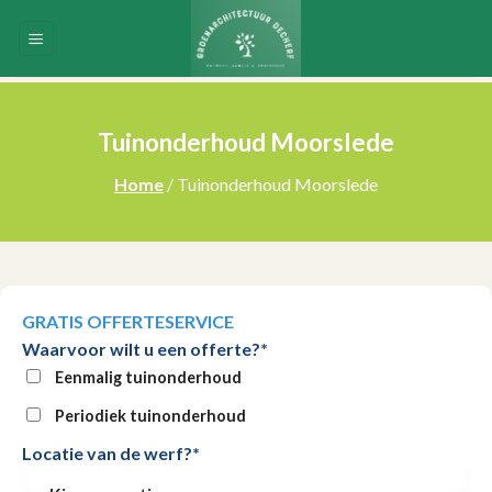
Skip
to
content
Tuinonderhoud Moorslede
Home
/ Tuinonderhoud Moorslede
GRATIS OFFERTESERVICE
Waarvoor wilt u een offerte?*
Eenmalig tuinonderhoud
Periodiek tuinonderhoud
Locatie van de werf?*