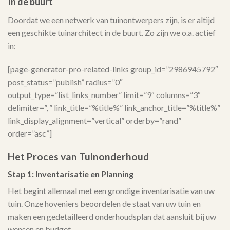
In de buurt
Doordat we een netwerk van tuinontwerpers zijn, is er altijd
een geschikte tuinarchitect in de buurt. Zo zijn we o.a. actief
in:
[page-generator-pro-related-links group_id=”2986945792″
post_status=”publish” radius=”0″
output_type=”list_links_number” limit=”9″ columns=”3″
delimiter=”, ” link_title=”%title%” link_anchor_title=”%title%”
link_display_alignment=”vertical” orderby=”rand”
order=”asc”]
Het Proces van Tuinonderhoud
Stap 1: Inventarisatie en Planning
Het begint allemaal met een grondige inventarisatie van uw
tuin. Onze hoveniers beoordelen de staat van uw tuin en
maken een gedetailleerd onderhoudsplan dat aansluit bij uw
wensen en budget.