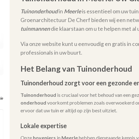
Tuinonderhoud
in
Meerle
is essentieel om uw tuin
Groenarchitectuur De Cherf bieden wij een netw
tuinmannen
die klaarstaan om u te helpen met 
Via onze website kunt u eenvoudig en gratis in c
professionals in uw buurt.
Het Belang van Tuinonderhoud
Tuinonderhoud zorgt voor een gezonde en
Tuinonderhoud
is cruciaal voor het behoud van een ge
ie
onderhoud
voorkomt problemen zoals overwoekerd onk
ervoor dat uw tuin er altijd op zijn best uitziet.
Lokale expertise
Onze
hoveniers
in
Meerle
hebben diepgaande kennis v