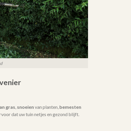
ud
venier
an gras
,
snoeien
van planten,
bemesten
 ervoor dat uw tuin netjes en gezond blijft.