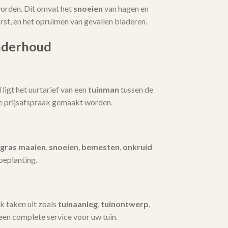
orden. Dit omvat het
snoeien
van hagen en
t, en het opruimen van gevallen bladeren.
nderhoud
igt het uurtarief van een
tuinman
tussen de
te prijsafspraak gemaakt worden.
gras maaien
,
snoeien
,
bemesten
,
onkruid
beplanting.
k taken uit zoals
tuinaanleg
,
tuinontwerp
,
 een complete service voor uw tuin.