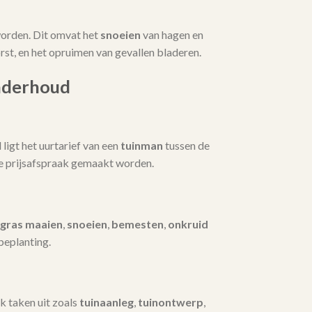
orden. Dit omvat het
snoeien
van hagen en
t, en het opruimen van gevallen bladeren.
nderhoud
igt het uurtarief van een
tuinman
tussen de
te prijsafspraak gemaakt worden.
gras maaien
,
snoeien
,
bemesten
,
onkruid
beplanting.
k taken uit zoals
tuinaanleg
,
tuinontwerp
,