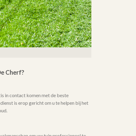
e Cherf?
tis in contact komen met de beste
ienst is erop gericht om u te helpen bij het
oud.
 vakmanschap om uw tuin professioneel te