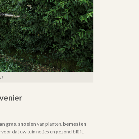
ud
venier
an gras
,
snoeien
van planten,
bemesten
 ervoor dat uw tuin netjes en gezond blijft.