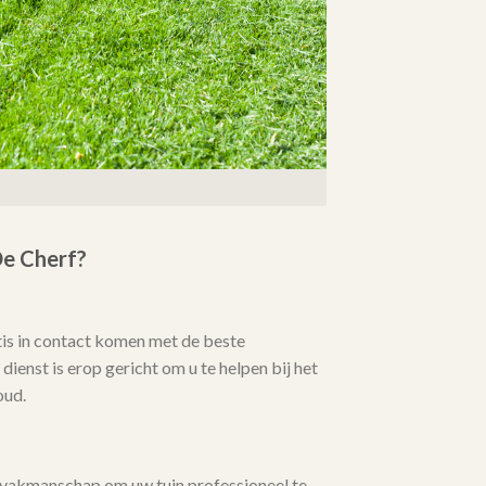
e Cherf?
tis in contact komen met de beste
ienst is erop gericht om u te helpen bij het
oud.
 vakmanschap om uw tuin professioneel te