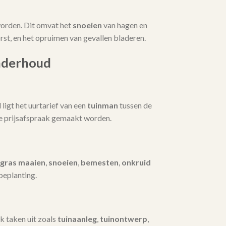
orden. Dit omvat het
snoeien
van hagen en
t, en het opruimen van gevallen bladeren.
nderhoud
igt het uurtarief van een
tuinman
tussen de
te prijsafspraak gemaakt worden.
gras maaien
,
snoeien
,
bemesten
,
onkruid
beplanting.
k taken uit zoals
tuinaanleg
,
tuinontwerp
,