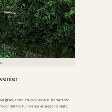
ud
venier
an gras
,
snoeien
van planten,
bemesten
 ervoor dat uw tuin netjes en gezond blijft.