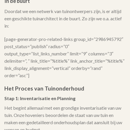
In de buurt
Doordat we een netwerk van tuinontwerpers zijn, is er altijd
een geschikte tuinarchitect in de buurt. Zo zijn we o.a. actief
in:
[page-generator-pro-related-links group_id=”2986945792″
post_status=”publish” radius=”0″
output_type=”list_links_number” limit=”9″ columns=”3″
delimiter=”, ” link_title=”%title%” link_anchor_title=”%title%”
link_display_alignment=”vertical” orderby=”rand”
order=”asc”]
Het Proces van Tuinonderhoud
Stap 1: Inventarisatie en Planning
Het begint allemaal met een grondige inventarisatie van uw
tuin. Onze hoveniers beoordelen de staat van uw tuin en
maken een gedetailleerd onderhoudsplan dat aansluit bij uw
wensen en budget.