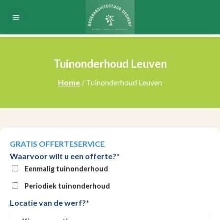
Skip
to
content
Tuinonderhoud Leuven
Home
/ Tuinonderhoud Leuven
GRATIS OFFERTESERVICE
Waarvoor wilt u een offerte?*
Eenmalig tuinonderhoud
Periodiek tuinonderhoud
Locatie van de werf?*