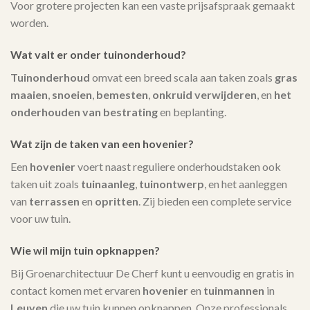
Voor grotere projecten kan een vaste prijsafspraak gemaakt
worden.
Wat valt er onder tuinonderhoud?
Tuinonderhoud
omvat een breed scala aan taken zoals
gras
maaien
,
snoeien
,
bemesten
,
onkruid verwijderen
, en
het
onderhouden van bestrating
en beplanting.
Wat zijn de taken van een hovenier?
Een
hovenier
voert naast reguliere onderhoudstaken ook
taken uit zoals
tuinaanleg
,
tuinontwerp
, en het aanleggen
van
terrassen
en
opritten
. Zij bieden een complete service
voor uw tuin.
Wie wil mijn tuin opknappen?
Bij Groenarchitectuur De Cherf kunt u eenvoudig en gratis in
contact komen met ervaren
hovenier
en
tuinmannen
in
Leuven
die uw tuin kunnen opknappen. Onze professionals