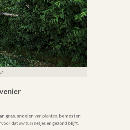
ud
venier
an gras
,
snoeien
van planten,
bemesten
 ervoor dat uw tuin netjes en gezond blijft.