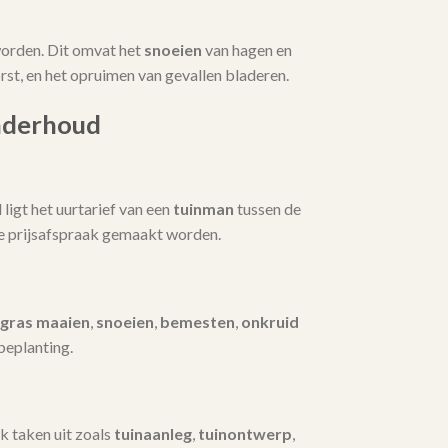
orden. Dit omvat het
snoeien
van hagen en
t, en het opruimen van gevallen bladeren.
nderhoud
igt het uurtarief van een
tuinman
tussen de
te prijsafspraak gemaakt worden.
gras maaien
,
snoeien
,
bemesten
,
onkruid
beplanting.
k taken uit zoals
tuinaanleg
,
tuinontwerp
,