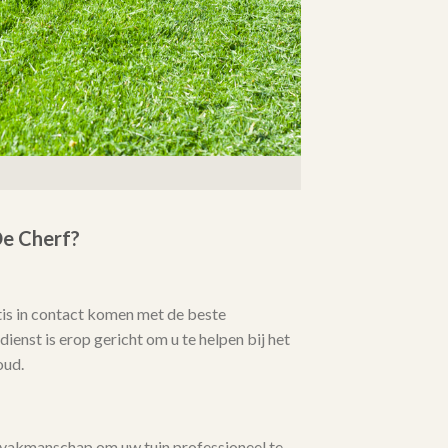
e Cherf?
tis in contact komen met de beste
ienst is erop gericht om u te helpen bij het
oud.
 vakmanschap om uw tuin professioneel te