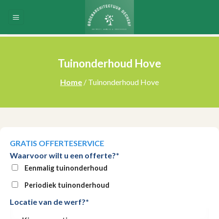
Skip
to
content
Tuinonderhoud Hove
Home
/ Tuinonderhoud Hove
GRATIS OFFERTESERVICE
Waarvoor wilt u een offerte?*
Eenmalig tuinonderhoud
Periodiek tuinonderhoud
Locatie van de werf?*