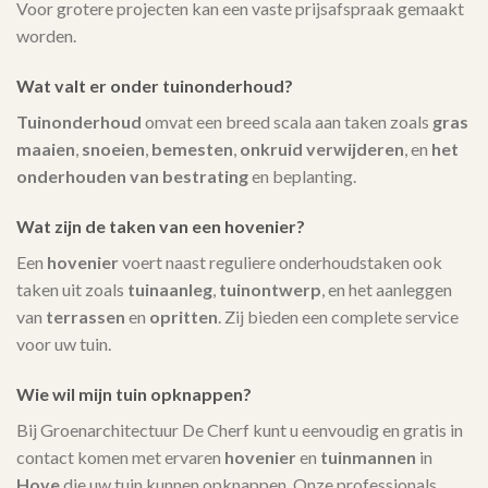
Voor grotere projecten kan een vaste prijsafspraak gemaakt
worden.
Wat valt er onder tuinonderhoud?
Tuinonderhoud
omvat een breed scala aan taken zoals
gras
maaien
,
snoeien
,
bemesten
,
onkruid verwijderen
, en
het
onderhouden van bestrating
en beplanting.
Wat zijn de taken van een hovenier?
Een
hovenier
voert naast reguliere onderhoudstaken ook
taken uit zoals
tuinaanleg
,
tuinontwerp
, en het aanleggen
van
terrassen
en
opritten
. Zij bieden een complete service
voor uw tuin.
Wie wil mijn tuin opknappen?
Bij Groenarchitectuur De Cherf kunt u eenvoudig en gratis in
contact komen met ervaren
hovenier
en
tuinmannen
in
Hove
die uw tuin kunnen opknappen. Onze professionals