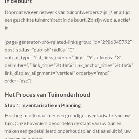
In de buurt
Doordat we een netwerk van tuinontwerpers zijn, is er altijd
een geschikte tuinarchitect in de buurt. Zo zijn we o.a. actief
in:
[page-generator-pro-related-links group_id=”2986945792″
post_status=”publish” radius=”0″
output_type=”list_links_number” limit=”9″ columns=”3″
delimiter=”, ” link_title=”%title%” link_anchor_title=”%title%”
link_display_alignment=”vertical” orderby=”rand”
order=”asc”]
Het Proces van Tuinonderhoud
Stap 1: Inventarisatie en Planning
Het begint allemaal met een grondige inventarisatie van uw
tuin. Onze hoveniers beoordelen de staat van uw tuin en
maken een gedetailleerd onderhoudsplan dat aansluit bij uw
wensen en budget.